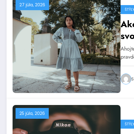
27 júla, 2026
ŠTÝL
Ako
svo
Ahojte
pravd
S
25 júla, 2026
ŠTÝL