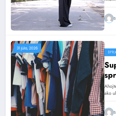
S
31 júla, 2026
ŠTÝL
Sup
spr
Ahojte
ako u
S