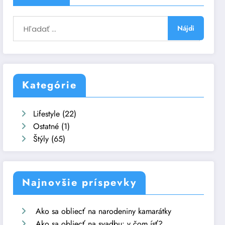
Kategórie
Lifestyle
(22)
Ostatné
(1)
Štýly
(65)
Najnovšie príspevky
Ako sa obliecť na narodeniny kamarátky
Ako sa obliecť na svadbu: v čom ísť?