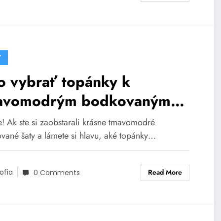
Y
o vybrať topánky k
avomodrým bodkovaným
tám
e! Ak ste si zaobstarali krásne tmavomodré
vané šaty a lámete si hlavu, aké topánky…
Read More
ofia
0 Comments