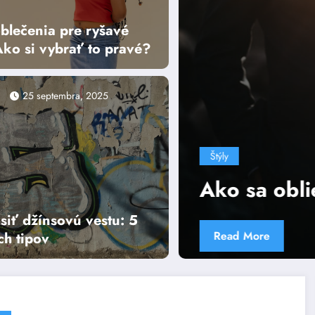
blečenia pre ryšavé
Ako si vybrať to pravé?
25 septembra, 2025
o sa obliecť na svadbu: v čom í
siť džínsovú vestu: 5
ad More
ch tipov