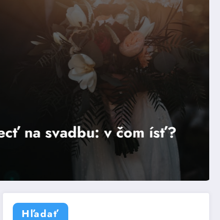
Štýly
Módne široké nohavic
sť?
štýlové!
Read More
Hľadať