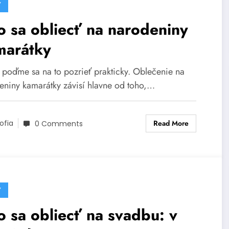
Y
 sa obliecť na narodeniny
marátky
, poďme sa na to pozrieť prakticky. Oblečenie na
eniny kamarátky závisí hlavne od toho,…
Read More
ofia
0 Comments
Y
 sa obliecť na svadbu: v