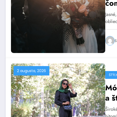
čo
Jasné
oblie
S
2 augusta, 2026
ŠTÝL
Mó
a š
Širok
hitom