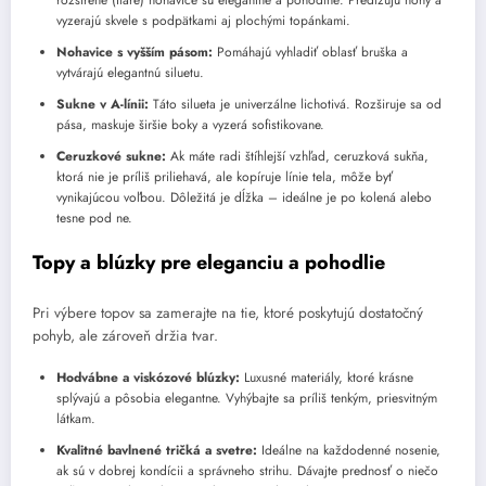
vyzerajú skvele s podpätkami aj plochými topánkami.
Nohavice s vyšším pásom:
Pomáhajú vyhladiť oblasť bruška a
vytvárajú elegantnú siluetu.
Sukne v A-línii:
Táto silueta je univerzálne lichotivá. Rozširuje sa od
pása, maskuje širšie boky a vyzerá sofistikovane.
Ceruzkové sukne:
Ak máte radi štíhlejší vzhľad, ceruzková sukňa,
ktorá nie je príliš priliehavá, ale kopíruje línie tela, môže byť
vynikajúcou voľbou. Dôležitá je dĺžka – ideálne je po kolená alebo
tesne pod ne.
Topy a blúzky pre eleganciu a pohodlie
Pri výbere topov sa zamerajte na tie, ktoré poskytujú dostatočný
pohyb, ale zároveň držia tvar.
Hodvábne a viskózové blúzky:
Luxusné materiály, ktoré krásne
splývajú a pôsobia elegantne. Vyhýbajte sa príliš tenkým, priesvitným
látkam.
Kvalitné bavlnené tričká a svetre:
Ideálne na každodenné nosenie,
ak sú v dobrej kondícii a správneho strihu. Dávajte prednosť o niečo