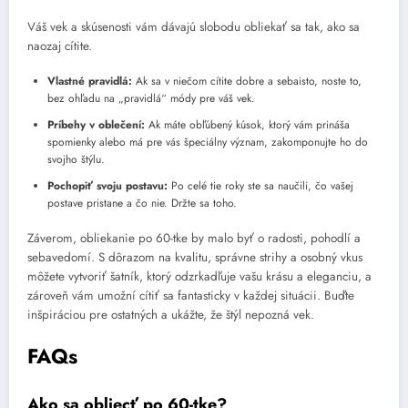
Váš vek a skúsenosti vám dávajú slobodu obliekať sa tak, ako sa
naozaj cítite.
Vlastné pravidlá:
Ak sa v niečom cítite dobre a sebaisto, noste to,
bez ohľadu na „pravidlá“ módy pre váš vek.
Príbehy v oblečení:
Ak máte obľúbený kúsok, ktorý vám prináša
spomienky alebo má pre vás špeciálny význam, zakomponujte ho do
svojho štýlu.
Pochopiť svoju postavu:
Po celé tie roky ste sa naučili, čo vašej
postave pristane a čo nie. Držte sa toho.
Záverom, obliekanie po 60-tke by malo byť o radosti, pohodlí a
sebavedomí. S dôrazom na kvalitu, správne strihy a osobný vkus
môžete vytvoriť šatník, ktorý odzrkadľuje vašu krásu a eleganciu, a
zároveň vám umožní cítiť sa fantasticky v každej situácii. Buďte
inšpiráciou pre ostatných a ukážte, že štýl nepozná vek.
FAQs
Ako sa obliecť po 60-tke?