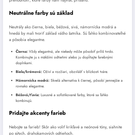
prehodnotiť, ktoré farby nám najviac pristanú.
Neutrálne farby sú základ
Neutrály ako čierna, biela, béžová, sivá, námornícka modrá a
hnedá by mali tvoriť základ vášho šatníka. Sú ľahko kombinovateľné
a pôsobia elegantne.
Čierna:
Vždy elegantná, ale niekedy môže pôsobiť príliš tvrdo.
Kombinujte ju s mäkšími odtieňmi alebo ju dopĺňajte farebnými
doplnkami.
Biela/krémová:
Oživí a rozžiari, obzvlášť v blízkosti tváre.
Námornícka modrá:
Skvelá alternatíva k čiernej, pôsobí jemnejšie a
rovnako elegantne.
Béžová/ťavia:
Luxusné a sofistikované farby, ktoré sa ľahko
kombinujú.
Pridajte akcenty farieb
Nebojte sa farieb! Skôr ako voliť krikľavé a neónové tóny, siahnite
po sýtych, drahokamových odtieňoch.