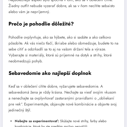
Žiadny outfit nebude vyzerať dobre, ak sa v ňom necítite sebaisto
alebo vám je nepríjemný.
Prečo je pohodlie dôležité?
Pohodlie ovplyvňuje, ako sa hýbete, ako si sadáte a ako celkovo
pôsobíte. Ak vás niečo tlačí, škriabe alebo obmedzuje, budete to na
sebe cítiť a odzrkadlí sa to aj na vašom držaní tela a výraze.
Vyberajte si materiály, ktoré sú príjemné na dotyk a strihy, ktoré
neobmedzujú pohyb.
Sebavedomie ako najlepší doplnok
Keď sa v oblečení cítite dobre, vyžarujete sebavedomie. A
sebavedomá žena je vždy krásna. Nechajte sa viesť svojím vkusom
a nenechajte sa ovplyvňovať zastaranými pravidlami o „obliekaní
pre vek“. Experimentujte, objavujte nové kombinácie a objavte svoj
jedinečný štýl.
Nebojte sa experimentovať:
Skúšajte nové strihy, farby alebo
kombinácie, ktoré by ste predtým možno nezvážili.