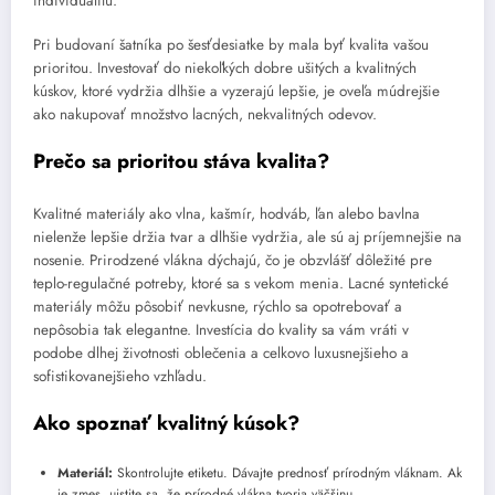
individualitu.
Pri budovaní šatníka po šesťdesiatke by mala byť kvalita vašou
prioritou. Investovať do niekoľkých dobre ušitých a kvalitných
kúskov, ktoré vydržia dlhšie a vyzerajú lepšie, je oveľa múdrejšie
ako nakupovať množstvo lacných, nekvalitných odevov.
Prečo sa prioritou stáva kvalita?
Kvalitné materiály ako vlna, kašmír, hodváb, ľan alebo bavlna
nielenže lepšie držia tvar a dlhšie vydržia, ale sú aj príjemnejšie na
nosenie. Prirodzené vlákna dýchajú, čo je obzvlášť dôležité pre
teplo-regulačné potreby, ktoré sa s vekom menia. Lacné syntetické
materiály môžu pôsobiť nevkusne, rýchlo sa opotrebovať a
nepôsobia tak elegantne. Investícia do kvality sa vám vráti v
podobe dlhej životnosti oblečenia a celkovo luxusnejšieho a
sofistikovanejšieho vzhľadu.
Ako spoznať kvalitný kúsok?
Materiál:
Skontrolujte etiketu. Dávajte prednosť prírodným vláknam. Ak
je zmes, uistite sa, že prírodné vlákna tvoria väčšinu.