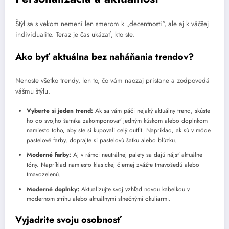
Štýl sa s vekom nemení len smerom k „decentnosti“, ale aj k väčšej
individualite. Teraz je čas ukázať, kto ste.
Ako byť aktuálna bez naháňania trendov?
Nenoste všetko trendy, len to, čo vám naozaj pristane a zodpovedá
vášmu štýlu.
Vyberte si jeden trend:
Ak sa vám páči nejaký aktuálny trend, skúste
ho do svojho šatníka zakomponovať jedným kúskom alebo doplnkom
namiesto toho, aby ste si kupovali celý outfit. Napríklad, ak sú v móde
pastelové farby, doprajte si pastelovú šatku alebo blúzku.
Moderné farby:
Aj v rámci neutrálnej palety sa dajú nájsť aktuálne
tóny. Napríklad namiesto klasickej čiernej zvážte tmavošedú alebo
tmavozelenú.
Moderné doplnky:
Aktualizujte svoj vzhľad novou kabelkou v
modernom strihu alebo aktuálnymi slnečnými okuliarmi.
Vyjadrite svoju osobnosť