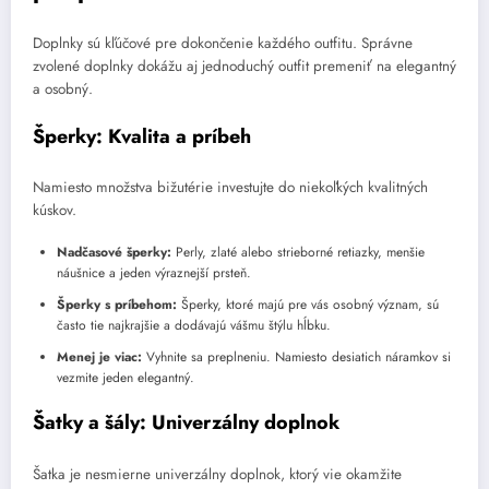
Doplnky sú kľúčové pre dokončenie každého outfitu. Správne
zvolené doplnky dokážu aj jednoduchý outfit premeniť na elegantný
a osobný.
Šperky: Kvalita a príbeh
Namiesto množstva bižutérie investujte do niekoľkých kvalitných
kúskov.
Nadčasové šperky:
Perly, zlaté alebo strieborné retiazky, menšie
náušnice a jeden výraznejší prsteň.
Šperky s príbehom:
Šperky, ktoré majú pre vás osobný význam, sú
často tie najkrajšie a dodávajú vášmu štýlu hĺbku.
Menej je viac:
Vyhnite sa preplneniu. Namiesto desiatich náramkov si
vezmite jeden elegantný.
Šatky a šály: Univerzálny doplnok
Šatka je nesmierne univerzálny doplnok, ktorý vie okamžite