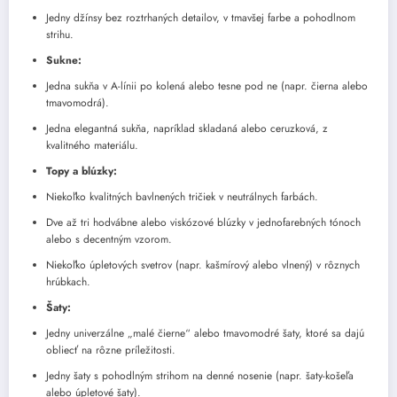
Jedny džínsy bez roztrhaných detailov, v tmavšej farbe a pohodlnom
strihu.
Sukne:
Jedna sukňa v A-línii po kolená alebo tesne pod ne (napr. čierna alebo
tmavomodrá).
Jedna elegantná sukňa, napríklad skladaná alebo ceruzková, z
kvalitného materiálu.
Topy a blúzky:
Niekoľko kvalitných bavlnených tričiek v neutrálnych farbách.
Dve až tri hodvábne alebo viskózové blúzky v jednofarebných tónoch
alebo s decentným vzorom.
Niekoľko úpletových svetrov (napr. kašmírový alebo vlnený) v rôznych
hrúbkach.
Šaty:
Jedny univerzálne „malé čierne“ alebo tmavomodré šaty, ktoré sa dajú
obliecť na rôzne príležitosti.
Jedny šaty s pohodlným strihom na denné nosenie (napr. šaty-košeľa
alebo úpletové šaty).