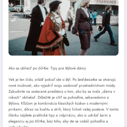
Ako sa obliecť po 60-tke: Tipy pre štýlové dámy
Vek je len číslo, zvlášť pokiaľ ide o štýl. Po šesťdesiatke sa otvárajú
nové možnosti, ako vyjadriť svoju osobnosť prostredníctvom módy.
Zabudnite na zastarané predstavy o tom, ako by sa mala „dáma v
rokoch“ obliekať. Dôležité je cítiť sa pohodlne, sebavedomo a
štýlovo. Kľúčom je kombinácia klasických kúskov s modernými
prvkami, dôraz na kvalitu a strih, ktorý lichotí vašej postave. V tomto
článku nájdete praktické tipy a inšpiráciu, ako si udržať šarm a
eleganciu aj po 60-tke, bez toho, aby ste sa vzdali pohodlia a