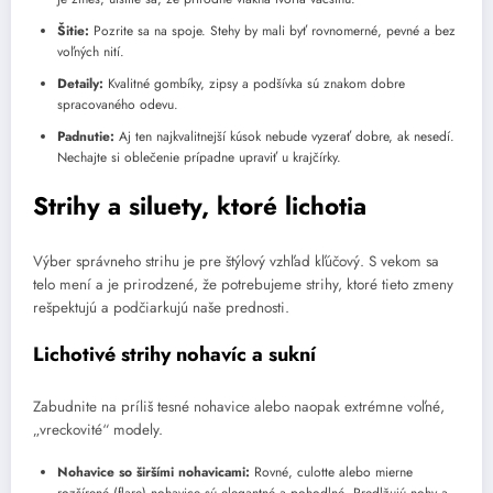
Šitie:
Pozrite sa na spoje. Stehy by mali byť rovnomerné, pevné a bez
voľných nití.
Detaily:
Kvalitné gombíky, zipsy a podšívka sú znakom dobre
spracovaného odevu.
Padnutie:
Aj ten najkvalitnejší kúsok nebude vyzerať dobre, ak nesedí.
Nechajte si oblečenie prípadne upraviť u krajčírky.
Strihy a siluety, ktoré lichotia
Výber správneho strihu je pre štýlový vzhľad kľúčový. S vekom sa
telo mení a je prirodzené, že potrebujeme strihy, ktoré tieto zmeny
rešpektujú a podčiarkujú naše prednosti.
Lichotivé strihy nohavíc a sukní
Zabudnite na príliš tesné nohavice alebo naopak extrémne voľné,
„vreckovité“ modely.
Nohavice so širšími nohavicami:
Rovné, culotte alebo mierne
rozšírené (flare) nohavice sú elegantné a pohodlné. Predlžujú nohy a