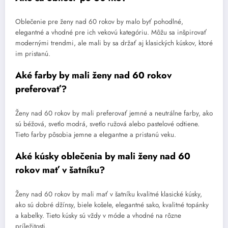
Oblečenie pre ženy nad 60 rokov by malo byť pohodlné,
elegantné a vhodné pre ich vekovú kategóriu. Môžu sa inšpirovať
modernými trendmi, ale mali by sa držať aj klasických kúskov, ktoré
im pristanú.
Aké farby by mali ženy nad 60 rokov
preferovať?
Ženy nad 60 rokov by mali preferovať jemné a neutrálne farby, ako
sú béžová, svetlo modrá, svetlo ružová alebo pastelové odtiene.
Tieto farby pôsobia jemne a elegantne a pristanú veku.
Aké kúsky oblečenia by mali ženy nad 60
rokov mať v šatníku?
Ženy nad 60 rokov by mali mať v šatníku kvalitné klasické kúsky,
ako sú dobré džínsy, biele košele, elegantné sako, kvalitné topánky
a kabelky. Tieto kúsky sú vždy v móde a vhodné na rôzne
príležitosti.