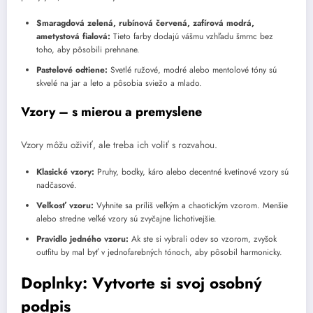
Smaragdová zelená, rubínová červená, zafírová modrá,
ametystová fialová:
Tieto farby dodajú vášmu vzhľadu šmrnc bez
toho, aby pôsobili prehnane.
Pastelové odtiene:
Svetlé ružové, modré alebo mentolové tóny sú
skvelé na jar a leto a pôsobia sviežo a mlado.
Vzory – s mierou a premyslene
Vzory môžu oživiť, ale treba ich voliť s rozvahou.
Klasické vzory:
Pruhy, bodky, káro alebo decentné kvetinové vzory sú
nadčasové.
Veľkosť vzoru:
Vyhnite sa príliš veľkým a chaotickým vzorom. Menšie
alebo stredne veľké vzory sú zvyčajne lichotivejšie.
Pravidlo jedného vzoru:
Ak ste si vybrali odev so vzorom, zvyšok
outfitu by mal byť v jednofarebných tónoch, aby pôsobil harmonicky.
Doplnky: Vytvorte si svoj osobný
podpis