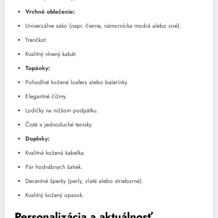
Vrchné oblečenie:
Univerzálne sako (napr. čierne, námornícka modrá alebo sivé).
Trenčkot.
Kvalitný vlnený kabát.
Topánky:
Pohodlné kožené loafers alebo balerínky.
Elegantné čižmy.
Lodičky na nižšom podpätku.
Čisté a jednoduché tenisky.
Doplnky:
Kvalitná kožená kabelka.
Pár hodvábnych šatiek.
Decentné šperky (perly, zlaté alebo strieborné).
Kvalitný kožený opasok.
Personalizácia a aktuálnosť