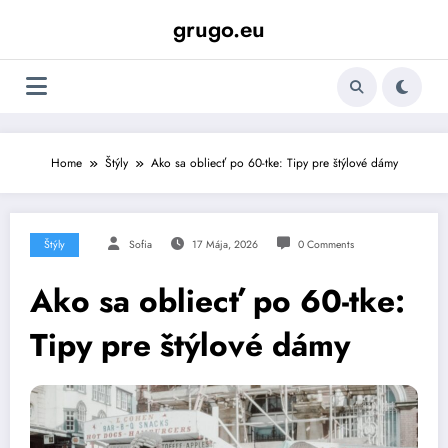
Skip
grugo.eu
to
content
Home
Štýly
Ako sa obliecť po 60-tke: Tipy pre štýlové dámy
Štýly
Sofia
17 Mája, 2026
0 Comments
Ako sa obliecť po 60-tke:
Tipy pre štýlové dámy