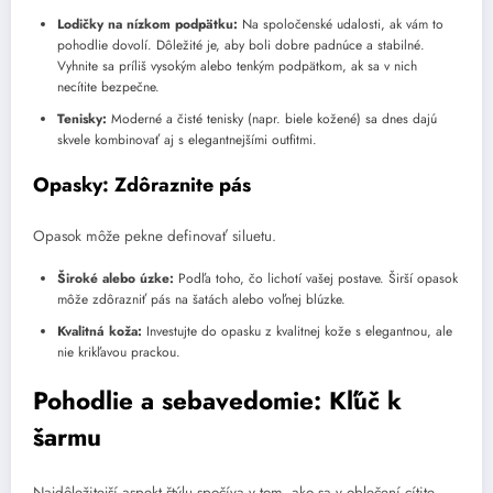
Lodičky na nízkom podpätku:
Na spoločenské udalosti, ak vám to
pohodlie dovolí. Dôležité je, aby boli dobre padnúce a stabilné.
Vyhnite sa príliš vysokým alebo tenkým podpätkom, ak sa v nich
necítite bezpečne.
Tenisky:
Moderné a čisté tenisky (napr. biele kožené) sa dnes dajú
skvele kombinovať aj s elegantnejšími outfitmi.
Opasky: Zdôraznite pás
Opasok môže pekne definovať siluetu.
Široké alebo úzke:
Podľa toho, čo lichotí vašej postave. Širší opasok
môže zdôrazniť pás na šatách alebo voľnej blúzke.
Kvalitná koža:
Investujte do opasku z kvalitnej kože s elegantnou, ale
nie krikľavou prackou.
Pohodlie a sebavedomie: Kľúč k
šarmu
Najdôležitejší aspekt štýlu spočíva v tom, ako sa v oblečení cítite.