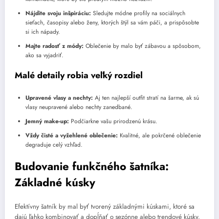
Nájdite svoju inšpiráciu:
Sledujte módne profily na sociálnych
sieťach, časopisy alebo ženy, ktorých štýl sa vám páči, a prispôsobte
si ich nápady.
Majte radosť z módy:
Oblečenie by malo byť zábavou a spôsobom,
ako sa vyjadriť.
Malé detaily robia veľký rozdiel
Upravené vlasy a nechty:
Aj ten najlepší outfit stratí na šarme, ak sú
vlasy neupravené alebo nechty zanedbané.
Jemný make-up:
Podčiarkne vašu prirodzenú krásu.
Vždy čisté a vyžehlené oblečenie:
Kvalitné, ale pokrčené oblečenie
degraduje celý vzhľad.
Budovanie funkčného šatníka:
Základné kúsky
Efektívny šatník by mal byť tvorený základnými kúskami, ktoré sa
dajú ľahko kombinovať a dopĺňať o sezónne alebo trendové kúsky.