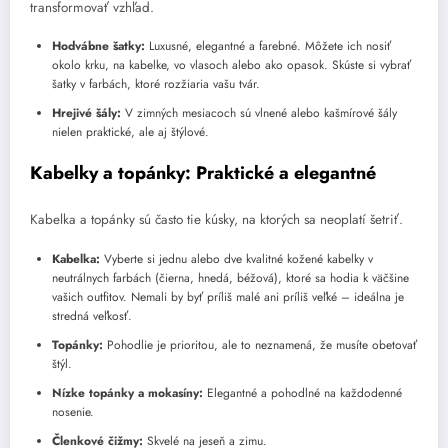
transformovať vzhľad.
Hodvábne šatky:
Luxusné, elegantné a farebné. Môžete ich nosiť
okolo krku, na kabelke, vo vlasoch alebo ako opasok. Skúste si vybrať
šatky v farbách, ktoré rozžiaria vašu tvár.
Hrejivé šály:
V zimných mesiacoch sú vlnené alebo kašmírové šály
nielen praktické, ale aj štýlové.
Kabelky a topánky: Praktické a elegantné
Kabelka a topánky sú často tie kúsky, na ktorých sa neoplatí šetriť.
Kabelka:
Vyberte si jednu alebo dve kvalitné kožené kabelky v
neutrálnych farbách (čierna, hnedá, béžová), ktoré sa hodia k väčšine
vašich outfitov. Nemali by byť príliš malé ani príliš veľké – ideálna je
stredná veľkosť.
Topánky:
Pohodlie je prioritou, ale to neznamená, že musíte obetovať
štýl.
Nízke topánky a mokasíny:
Elegantné a pohodlné na každodenné
nosenie.
Členkové čižmy:
Skvelé na jeseň a zimu.