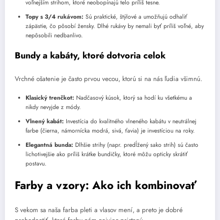
voľnejším strihom, ktoré neobopínajú telo príliš tesne.
Topy s 3/4 rukávom:
Sú praktické, štýlové a umožňujú odhaliť
zápästie, čo pôsobí žensky. Dlhé rukávy by nemali byť príliš voľné, aby
nepôsobili nedbanlivo.
Bundy a kabáty, ktoré dotvoria celok
Vrchné ošatenie je často prvou vecou, ktorú si na nás ľudia všimnú.
Klasický trenčkot:
Nadčasový kúsok, ktorý sa hodí ku všetkému a
nikdy nevyjde z módy.
Vlnený kabát:
Investícia do kvalitného vlneného kabátu v neutrálnej
farbe (čierna, námornícka modrá, sivá, ťavia) je investíciou na roky.
Elegantná bunda:
Dlhšie strihy (napr. predĺžený sako strih) sú často
lichotivejšie ako príliš krátke bundičky, ktoré môžu opticky skrátiť
postavu.
Farby a vzory: Ako ich kombinovať
S vekom sa naša farba pleti a vlasov mení, a preto je dobré