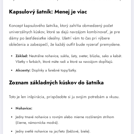
Kapsulový šatník: Menej je viac
Koncept kapsulového šatníka, ktorý zahŕňa obmedzený počet
univerzálnych kúskov, ktoré sa dajú navzájom kombinovať, je pre
dámy po šesťdesiatke ideálny. Ušetrí vám to čas pri výbere
oblečenia a zabezpečí, že každý outfit bude vyzerať premyslene.
Základ:
Neutrálne nohavice, sukňa, šaty, sveter, blúzka, sako a kabát.
Všetky v farbách, ktoré máte radi a ktoré sa navzájom dopĺňajú.
Akcenty:
Doplnky a farebné topy/šatky.
Zoznam základných kúskov do šatníka
Toto je len inšpirácia, prispôsobte si ju svojim potrebám a vkusu.
Nohavice:
Jedny tmavé nohavice s rovným alebo mierne rozšíreným strihom
(čierne, námornícka modrá).
Jedny svetlé nohavice na jar/leto (béžové, biele).