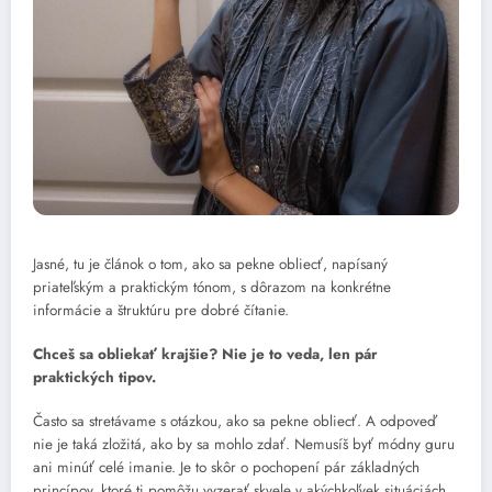
Jasné, tu je článok o tom, ako sa pekne obliecť, napísaný
priateľským a praktickým tónom, s dôrazom na konkrétne
informácie a štruktúru pre dobré čítanie.
Chceš sa obliekať krajšie? Nie je to veda, len pár
praktických tipov.
Často sa stretávame s otázkou, ako sa pekne obliecť. A odpoveď
nie je taká zložitá, ako by sa mohlo zdať. Nemusíš byť módny guru
ani minúť celé imanie. Je to skôr o pochopení pár základných
princípov, ktoré ti pomôžu vyzerať skvele v akýchkoľvek situáciách.