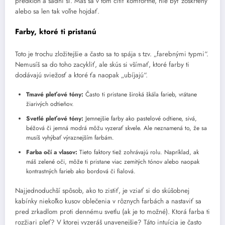
predkloň a sadni si. Máš sa v tom cítiť komfortne, nie byť zoškrtený
alebo sa len tak voľne hojdať.
Farby, ktoré ti pristanú
Toto je trochu zložitejšie a často sa to spája s tzv. „farebnými typmi“.
Nemusíš sa do toho zacykliť, ale skús si všímať, ktoré farby ti
dodávajú sviežosť a ktoré ťa naopak „ubíjajú“.
Tmavé pleťové tóny:
Často ti pristane široká škála farieb, vrátane
žiarivých odtieňov.
Svetlé pleťové tóny:
Jemnejšie farby ako pastelové odtiene, sivá,
béžová či jemná modrá môžu vyzerať skvele. Ale neznamená to, že sa
musíš vyhýbať výraznejším farbám.
Farba očí a vlasov:
Tieto faktory tiež zohrávajú rolu. Napríklad, ak
máš zelené oči, môže ti pristane viac zemitých tónov alebo naopak
kontrastných farieb ako bordová či fialová.
Najjednoduchší spôsob, ako to zistiť, je vziať si do skúšobnej
kabínky niekoľko kusov oblečenia v rôznych farbách a nastaviť sa
pred zrkadlom proti dennému svetlu (ak je to možné). Ktorá farba ti
rozžiari pleť? V ktorej vyzeráš unavenejšie? Táto intuícia je často