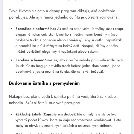
Tvoja životná situácia a denný program diktujú, aké oblečenie
potrebuješ. Ale aj v rámci jedného outfitu je dôležitá rovnováha.
Formálne a neformálne:
Ak máš na sebe veľmi formálny kúsok (napr.
elegantné nohavice), skombinuj ho s niečím menej formálnym (napr.
bavlnené tričko s potlačou alebo sneakersy), aby si outfit „nepreťažil“
a neurobil ho príliš vážnym na bežný deň. Naopak, džínsy a tričko
môžeš ozvláštniť elegantnými topánkami alebo sakom.
Farebná schéma:
Snaž sa, aby v outfite nebolo príliš veľa rozličných
farieb. Často funguje pravidlo troch farieb: jedna dominantná, jedna
doplnková a jedna neutrálna (biela, čierna, sivá, béžová).
Budovanie šatníka s premyslením
Nákupy bez plánu vedú k šatníku plnému vecí, ktoré sa k sebe
nehodia. Skús si šatník budovať postupne.
Základný šatník (Capsule wardrobe):
Ide o malý, ale starostlivo
vybraný počet kúskov, ktoré sa dajú neobmedzene kombinovať. Tieto
kúsky sú obvykle v neutrálnych farbách a univerzálnych strihoch.