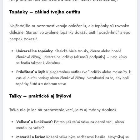
Topánky – základ tvojho outfitu
Najčastejšie sa pozornosť venuje oblečeniu, ale topánky sú rovnako
dôležité. Starostlivo zvolené topánky dokážu outfit pozdvihnúť alebo
naopak pokaziť.
Univerzálne topánky:
Klasické biele tenisky, čierne alebo hnedé
členkové čižmy, univerzálne lodičky (ak nosíš podpätky) – tieto kúsky
sa hodia takmer k všetkému.
Príležitosť a štýl:
K elegantnému outfitu zvoľ lodičky alebo mokasíny, k
casual outfitu tenisky alebo členkové čižmy. Nezabudni na to, aby boli
topánky čisté a v dobrom stave.
Tašky – praktické aj štýlové
Taška nie je len na prenestenie vecí, je to aj módny doplnok.
Veľkosť a funkčnosť:
Potrebuješ veľkú tašku na denné veci, alebo
menšiu na večer?
Materiál a farba:
Kožená taška býva nadčasová klasika. Nevyhýbaj sa