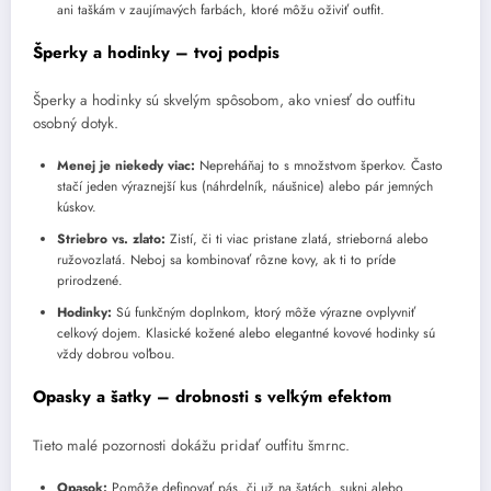
ani taškám v zaujímavých farbách, ktoré môžu oživiť outfit.
Šperky a hodinky – tvoj podpis
Šperky a hodinky sú skvelým spôsobom, ako vniesť do outfitu
osobný dotyk.
Menej je niekedy viac:
Nepreháňaj to s množstvom šperkov. Často
stačí jeden výraznejší kus (náhrdelník, náušnice) alebo pár jemných
kúskov.
Striebro vs. zlato:
Zistí, či ti viac pristane zlatá, strieborná alebo
ružovozlatá. Neboj sa kombinovať rôzne kovy, ak ti to príde
prirodzené.
Hodinky:
Sú funkčným doplnkom, ktorý môže výrazne ovplyvniť
celkový dojem. Klasické kožené alebo elegantné kovové hodinky sú
vždy dobrou voľbou.
Opasky a šatky – drobnosti s veľkým efektom
Tieto malé pozornosti dokážu pridať outfitu šmrnc.
Opasok:
Pomôže definovať pás, či už na šatách, sukni alebo