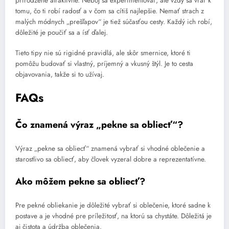
prirodzene atraktívne. Neboj sa experimentovať, ale vždy sa vráť k
tomu, čo ti robí radosť a v čom sa cítiš najlepšie. Nemať strach z
malých módnych „prešľapov“ je tiež súčasťou cesty. Každý ich robí,
dôležité je poučiť sa a ísť ďalej.
Tieto tipy nie sú rigidné pravidlá, ale skôr smernice, ktoré ti
pomôžu budovať si vlastný, príjemný a vkusný štýl. Je to cesta
objavovania, takže si to užívaj.
FAQs
Čo znamená výraz „pekne sa obliecť“?
Výraz „pekne sa obliecť“ znamená vybrať si vhodné oblečenie a
starostlivo sa obliecť, aby človek vyzeral dobre a reprezentatívne.
Ako môžem pekne sa obliecť?
Pre pekné obliekanie je dôležité vybrať si oblečenie, ktoré sadne k
postave a je vhodné pre príležitosť, na ktorú sa chystáte. Dôležitá je
aj čistota a údržba oblečenia.