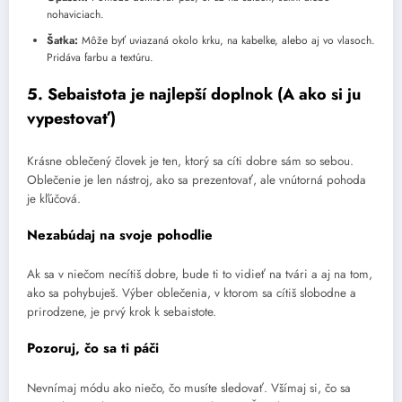
nohaviciach.
Šatka:
Môže byť uviazaná okolo krku, na kabelke, alebo aj vo vlasoch.
Pridáva farbu a textúru.
5. Sebaistota je najlepší doplnok (A ako si ju
vypestovať)
Krásne oblečený človek je ten, ktorý sa cíti dobre sám so sebou.
Oblečenie je len nástroj, ako sa prezentovať, ale vnútorná pohoda
je kľúčová.
Nezabúdaj na svoje pohodlie
Ak sa v niečom necítiš dobre, bude ti to vidieť na tvári a aj na tom,
ako sa pohybuješ. Výber oblečenia, v ktorom sa cítiš slobodne a
prirodzene, je prvý krok k sebaistote.
Pozoruj, čo sa ti páči
Nevnímaj módu ako niečo, čo musíte sledovať. Všímaj si, čo sa