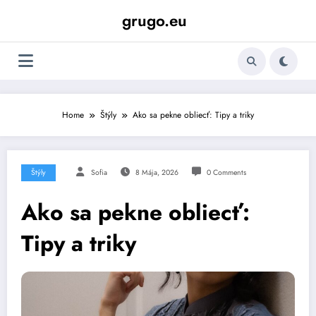
Skip
grugo.eu
to
content
Home
Štýly
Ako sa pekne obliecť: Tipy a triky
Štýly
Sofia
8 Mája, 2026
0 Comments
Ako sa pekne obliecť:
Tipy a triky