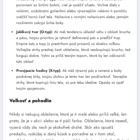
porovnaní so širšími bokmi, ciel je vyvážiť siluetu. Vrchné diely s
volánmi, ozdobnými golierikmi alebo výraznejšími rukávmi ti pomôžu
zväčšiť hornú časť tela. Nohavice s rovnými nohavicami alebo jemným
rozšírením zakryjú širšie boky.
Jablkový tvar (O-typ):
Ak máš tendenciu ukladať váhu v oblasti brucha
a pásu, tvojou prioritou je vytvoriť definovaný pás a predĺžiť trup.
Empire šaty a topy (s prestrihom pod prsiami) sú skvelou voľbou.
Voľnejšie strihy prednej časti oblečenia, ktoré neobopínajú brucho, tiež
fungujú dobre. Vyhni sa príliš tesným topom, ktoré by len zdôraznili
túto oblasť.
Presýpacie hodiny (X-typ):
Ak máš výrazný pás a ramená a boky
podobnej šírky, tvojou úlohou je tento tvar len podčiarknuť. Tesnejšie
strihy, ktoré kopírujú líniu tela, sú pre teba ideálne. Opasky sú opäť
tvojím spojencom.
Veľkosť a pohodlie
Nikdy si nekupuj oblečenie, ktoré je ti malé alebo príliš veľké, len
preto, že je v akcii alebo sa ti páči farba. Oblečenie, ktoré nesedí,
vyzerá vždy zle, nech je akokoľvek drahé. Skôr ako opustíš
predajňu, vyskúšaj si daný kúsok a poriadne sa v ňom otoč,