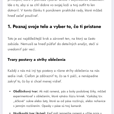
Ide o to, aby si sa cítil dobre vo svojej koži a tvoj outfit to len
dotvoril. V tomto článku ti ponúknem praktické rady, ktoré môžeš
hneď začať používať.
1. Poznaj svoje telo a vyber to, čo ti pristane
Toto je asi najdôležitejší krok a zároveň ten, na ktorý sa často
zabúda. Nemusíš sa hneď púšťať do detailných analýz, stačí si
uvedomiť pár vecí.
Tvary postavy a strihy oblečenia
Každý z nás má iný typ postavy a rôzne strihy oblečenia na nás
sedia inak. Cieľom je zdôrazniť to, čo sa ti páči, a nenápadne
zakryť to, čo by si chcel menej vidieť.
Obdĺžnikový tvar:
Ak máš ramená, pás a boky podobnej šírky, môžeš
experimentovať s oblečením, ktoré vytvára ilúziu kriviek. Vyskúšaj tzv.
„áčkové“ sukne alebo šaty, ktoré sa od pása rozširujú, alebo nohavice
s jemným rozšírením. Opasky v páse sú tvoj kamarát.
Hruškovitý tvar (A-typ):
Keď máš jemnejšie ramená a užšie prsia v