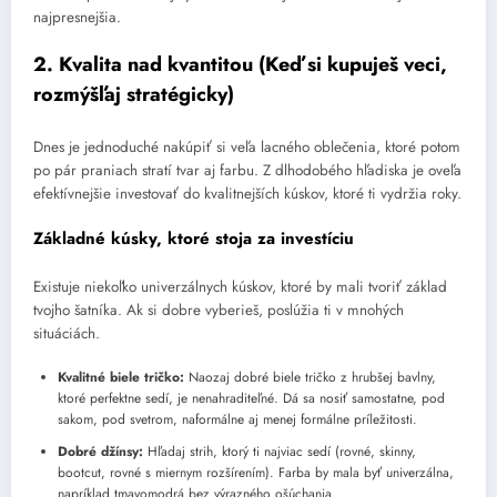
najpresnejšia.
2. Kvalita nad kvantitou (Keď si kupuješ veci,
rozmýšľaj stratégicky)
Dnes je jednoduché nakúpiť si veľa lacného oblečenia, ktoré potom
po pár praniach stratí tvar aj farbu. Z dlhodobého hľadiska je oveľa
efektívnejšie investovať do kvalitnejších kúskov, ktoré ti vydržia roky.
Základné kúsky, ktoré stoja za investíciu
Existuje niekoľko univerzálnych kúskov, ktoré by mali tvoriť základ
tvojho šatníka. Ak si dobre vyberieš, poslúžia ti v mnohých
situáciách.
Kvalitné biele tričko:
Naozaj dobré biele tričko z hrubšej bavlny,
ktoré perfektne sedí, je nenahraditeľné. Dá sa nosiť samostatne, pod
sakom, pod svetrom, naformálne aj menej formálne príležitosti.
Dobré džínsy:
Hľadaj strih, ktorý ti najviac sedí (rovné, skinny,
bootcut, rovné s miernym rozšírením). Farba by mala byť univerzálna,
napríklad tmavomodrá bez výrazného ošúchania.