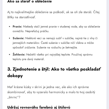
Ako sa starať o oblečenie
Aj to najkvalitnejšie oblečenie sa poškodí, ak sa oň zle staráš. Čítaj
štítky na starostlivosť.
Pranie:
Niekedy stačí jemné pranie v studenej vode, aby sa oblečenie
osviežilo. Nepreťažuj práčku.
Sušenie:
Niektoré veci sa nemajú sušiť v sušičke, najmä tie z vlny či
jemnejších materiálov. Časté sušenie v sušičke ničí vlákna a môže
spôsobiť zrážanie. Sušenie na vzduchu je šetrnejšie.
Žehlenie:
Nežehli všetko pri najvyššej teplote. Používaj správnu
teplotu pre daný materiál.
3. Zjednotenie a štýl: Ako to všetko poskladať
dokopy
Mať krásne kúsky v skrini je jedna vec, ale ako ich správne
skombinovať, aby to vyzeralo harmonicky a malo to tvoj osobitý
„šmrnc“?
Udržuj rovnováhu farebnú aj štýlovú