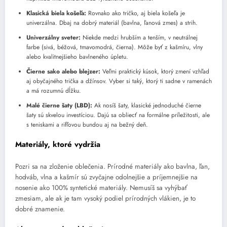
Klasická biela košeľa:
Rovnako ako tričko, aj biela košeľa je
univerzálna. Dbaj na dobrý materiál (bavlna, ľanová zmes) a strih.
Univerzálny sveter:
Niekde medzi hrubším a tenším, v neutrálnej
farbe (sivá, béžová, tmavomodrá, čierna). Môže byť z kašmíru, vlny
alebo kvalitnejšieho bavlneného úpletu.
Čierne sako alebo blejzer:
Veľmi praktický kúsok, ktorý zmení vzhľad
aj obyčajného trička a džínsov. Vyber si taký, ktorý ti sadne v ramenách
a má rozumnú dĺžku.
Malé čierne šaty (LBD):
Ak nosíš šaty, klasické jednoduché čierne
šaty sú skvelou investíciou. Dajú sa obliecť na formálne príležitosti, ale
s teniskami a rifľovou bundou aj na bežný deň.
Materiály, ktoré vydržia
Pozri sa na zloženie oblečenia. Prírodné materiály ako bavlna, ľan,
hodváb, vlna a kašmír sú zvyčajne odolnejšie a príjemnejšie na
nosenie ako 100% syntetické materiály. Nemusíš sa vyhýbať
zmesiam, ale ak je tam vysoký podiel prírodných vlákien, je to
dobré znamenie.