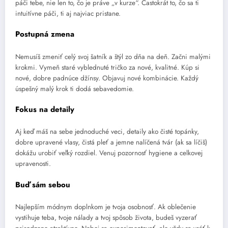
páči tebe, nie len to, čo je práve „v kurze“. Častokrát to, čo sa ti
intuitívne páči, ti aj najviac pristane.
Postupná zmena
Nemusíš zmeniť celý svoj šatník a štýl zo dňa na deň. Začni malými
krokmi. Vymeň staré vyblednuté tričko za nové, kvalitné. Kúp si
nové, dobre padnúce džínsy. Objavuj nové kombinácie. Každý
úspešný malý krok ti dodá sebavedomie.
Fokus na detaily
Aj keď máš na sebe jednoduché veci, detaily ako čisté topánky,
dobre upravené vlasy, čistá pleť a jemne nalíčená tvár (ak sa líčiš)
dokážu urobiť veľký rozdiel. Venuj pozornosť hygiene a celkovej
upravenosti.
Buď sám sebou
Najlepším módnym doplnkom je tvoja osobnosť. Ak oblečenie
vystihuje teba, tvoje nálady a tvoj spôsob života, budeš vyzerať