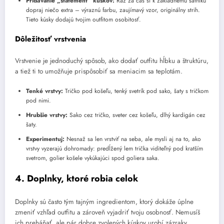
Pridávanie „statement“ kúskov:
Raz za čas si k základnému šatníku
dopraj niečo extra – výraznú farbu, zaujímavý vzor, originálny strih.
Tieto kúsky dodajú tvojim outfitom osobitosť.
Dôležitosť vrstvenia
Vrstvenie je jednoduchý spôsob, ako dodať outfitu hĺbku a štruktúru,
a tiež ti to umožňuje prispôsobiť sa meniacim sa teplotám.
Tenké vrstvy:
Tričko pod košeľu, tenký svetrík pod sako, šaty s tričkom
pod nimi.
Hrubšie vrstvy:
Sako cez tričko, sveter cez košeľu, dlhý kardigán cez
šaty.
Experimentuj:
Nesnaž sa len vrstviť na seba, ale mysli aj na to, ako
vrstvy vyzerajú dohromady: predĺžený lem trička viditeľný pod kratším
svetrom, golier košele vykúkajúci spod goliera saka.
4. Doplnky, ktoré robia celok
Doplnky sú často tým tajným ingredientom, ktorý dokáže úplne
zmeniť vzhľad outfitu a zároveň vyjadriť tvoju osobnosť. Nemusíš
ich preháňať, ale pár dobre zvolených kúskov urobí zázraky.